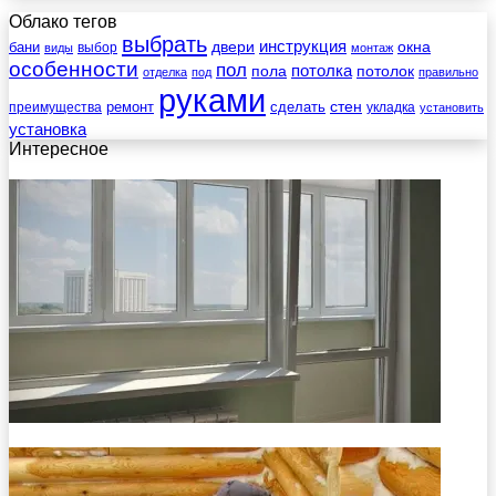
Облако тегов
выбрать
инструкция
бани
двери
окна
виды
выбор
монтаж
особенности
пол
пола
потолка
потолок
отделка
под
правильно
руками
стен
ремонт
сделать
преимущества
укладка
установить
установка
Интересное