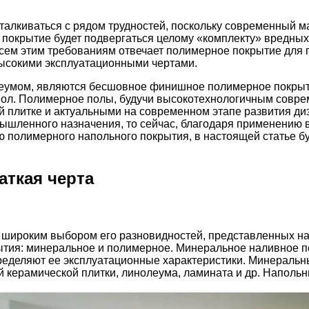
алкиваться с рядом трудностей, поскольку современный м
 покрытие будет подвергаться целому «комплекту» вредных 
 Всем этим требованиям отвечает полимерное покрытие для
ысокими эксплуатационными чертами.
еумом, являются бесшовное финишное полимерное покрыти
 пол. Полимерное полы, будучи высокотехнологичным совр
ой плитке и актуальными на современном этапе развития д
шленного назначения, то сейчас, благодаря применению в 
ю полимерного напольного покрытия, в настоящей статье б
аткая черта
я широким выбором его разновидностей, представленных н
ытия: минеральное и полимерное. Минеральное наливное п
ределяют ее эксплуатационные характеристики. Минеральн
й керамической плитки, линолеума, ламината и др. Наполь