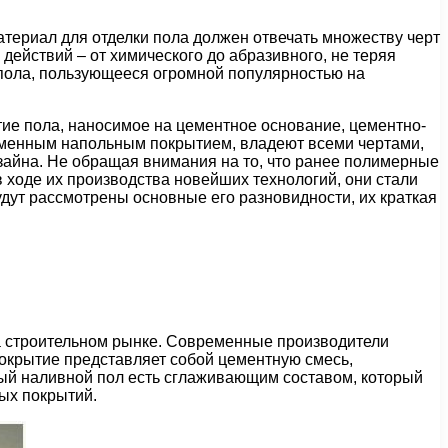
атериал для отделки пола должен отвечать множеству черт
действий – от химического до абразивного, не теряя
 пола, пользующееся огромной популярностью на
е пола, наносимое на цементное основание, цементно-
еменным напольным покрытием, владеют всеми чертами,
изайна. Не обращая внимания на то, что ранее полимерные
ходе их производства новейших технологий, они стали
удут рассмотрены основные его разновидности, их краткая
а строительном рынке. Современные производители
окрытие представляет собой цементную смесь,
ый наливной пол есть сглаживающим составом, который
ных покрытий.