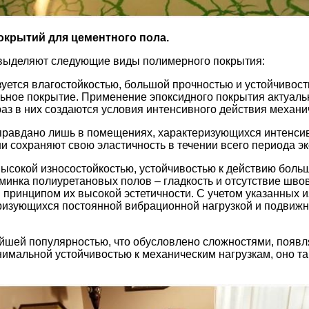
крытий для цементного пола.
выделяют следующие виды полимерного покрытия:
уется влагостойкостью, большой прочностью и устойчивост
льное покрытие. Применение эпоксидного покрытия актуал
аз в них создаются условия интенсивного действия механич
правдано лишь в помещениях, характеризующихся интенсив
 сохраняют свою эластичность в течении всего периода эк
высокой износостойкостью, устойчивостью к действию боль
минка полиуретановых полов – гладкость и отсутствие швов
 принципом их высокой эстетичности. С учетом указанных 
изующихся постоянной вибрационной нагрузкой и подвижн
айшей популярностью, что обусловлено сложностями, появл
имальной устойчивостью к механическим нагрузкам, оно так