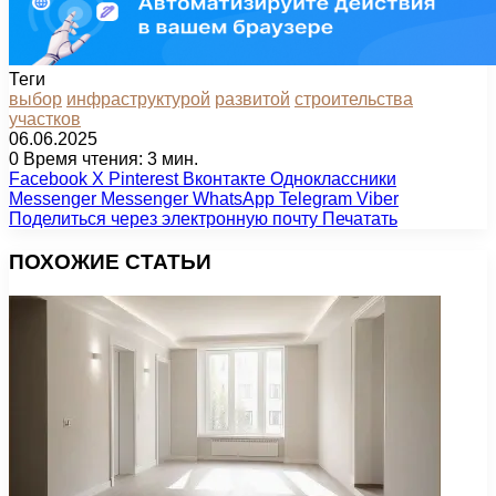
Теги
выбор
инфраструктурой
развитой
строительства
участков
06.06.2025
0
Время чтения: 3 мин.
Facebook
X
Pinterest
Вконтакте
Одноклассники
Messenger
Messenger
WhatsApp
Telegram
Viber
Поделиться через электронную почту
Печатать
ПОХОЖИЕ СТАТЬИ