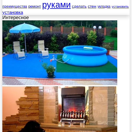
руками
стен
ремонт
сделать
преимущества
укладка
установить
установка
Интересное