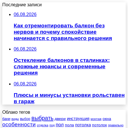
Последние записи
06.08.2026
Как отремонтировать балкон без
нервов и почему спокойствие
начинается с правильного решения
06.08.2026
Остекление балконов в сталинках:
сложные нюансы и современные
решения
06.08.2026
Плюсы и минусы установки рольставен
в гараж
Облако тегов
выбрать
инструкция
бани
двери
окна
виды
выбор
монтаж
особенности
пол
пола
потолка
потолок
отделка
под
правильно