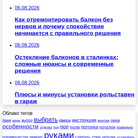
06.08.2026
Как отремонтировать балкон без
нервов и почему спокойствие
начинается с правильного решения
06.08.2026
Остекление балконов в сталинках:
сложные нюансы и современные
решения
06.08.2026
Плюсы и минусы установки рольставен
в гараж
Облако тегов
выбрать
инструкция
бани
двери
окна
виды
выбор
монтаж
особенности
пол
пола
потолка
потолок
отделка
под
правильно
руками
стен
ремонт
сделать
преимущества
укладка
установить