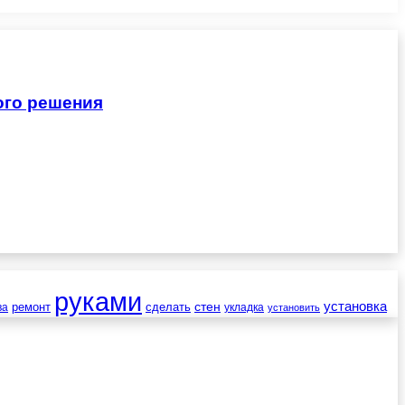
ого решения
руками
установка
стен
ремонт
сделать
ва
укладка
установить