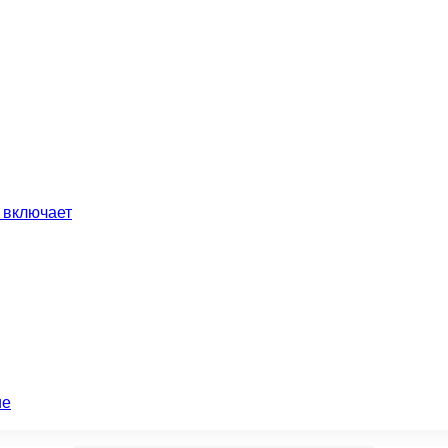
 включает
ие