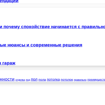
мендации
 и почему спокойствие начинается с правильн
жные нюансы и современные решения
в гараж
нности
пол
пола
потолка
потолок
преимущест
отделка
под
правильно