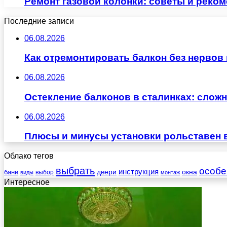
Ремонт газовой колонки: советы и реко
Последние записи
06.08.2026
Как отремонтировать балкон без нервов
06.08.2026
Остекление балконов в сталинках: сло
06.08.2026
Плюсы и минусы установки рольставен 
Облако тегов
выбрать
особе
инструкция
бани
двери
окна
виды
выбор
монтаж
Интересное