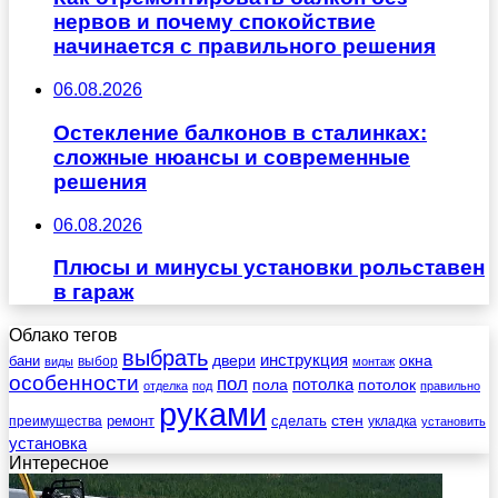
нервов и почему спокойствие
начинается с правильного решения
06.08.2026
Остекление балконов в сталинках:
сложные нюансы и современные
решения
06.08.2026
Плюсы и минусы установки рольставен
в гараж
Облако тегов
выбрать
инструкция
бани
двери
окна
виды
выбор
монтаж
особенности
пол
пола
потолка
потолок
отделка
под
правильно
руками
стен
ремонт
сделать
преимущества
укладка
установить
установка
Интересное