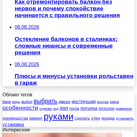
Как отремонтировать балкон без
нервов и почему спокойствие
начинается с правильного решения
06.08.2026
Остекление балконов в сталинках:
сложные нюансы и современные
решения
06.08.2026
Плюсы и минусы установки рольставен
в гараж
Облако тегов
выбрать
инструкция
бани
двери
окна
виды
выбор
монтаж
особенности
пол
пола
потолка
потолок
отделка
под
правильно
руками
стен
ремонт
сделать
преимущества
укладка
установить
установка
Интересное