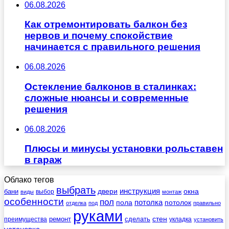
06.08.2026
Как отремонтировать балкон без
нервов и почему спокойствие
начинается с правильного решения
06.08.2026
Остекление балконов в сталинках:
сложные нюансы и современные
решения
06.08.2026
Плюсы и минусы установки рольставен
в гараж
Облако тегов
выбрать
инструкция
бани
двери
окна
виды
выбор
монтаж
особенности
пол
пола
потолка
потолок
отделка
под
правильно
руками
стен
ремонт
сделать
преимущества
укладка
установить