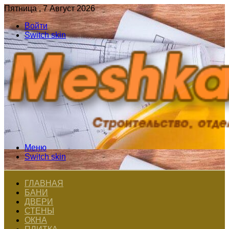
Пятница , 7 Август 2026
Войти
Switch skin
Меню
Switch skin
ГЛАВНАЯ
БАНИ
ДВЕРИ
СТЕНЫ
ОКНА