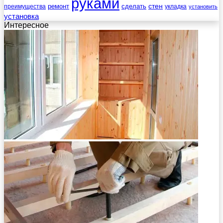
руками
стен
ремонт
сделать
преимущества
укладка
установить
установка
Интересное