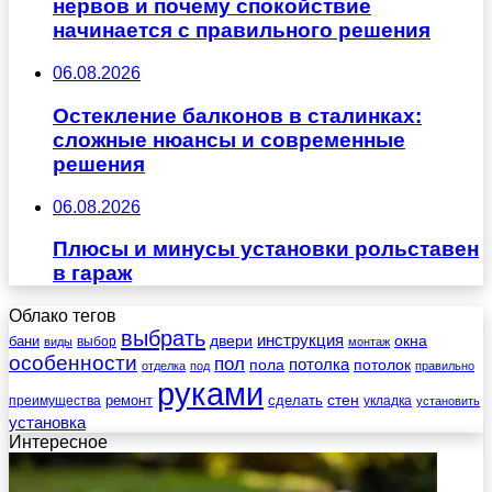
нервов и почему спокойствие
начинается с правильного решения
06.08.2026
Остекление балконов в сталинках:
сложные нюансы и современные
решения
06.08.2026
Плюсы и минусы установки рольставен
в гараж
Облако тегов
выбрать
инструкция
бани
двери
окна
виды
выбор
монтаж
особенности
пол
пола
потолка
потолок
отделка
под
правильно
руками
стен
ремонт
сделать
преимущества
укладка
установить
установка
Интересное