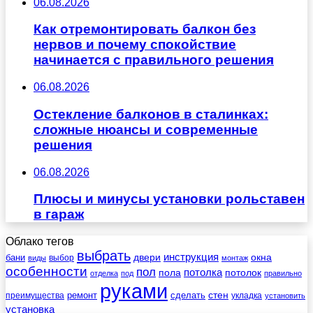
06.08.2026
Как отремонтировать балкон без
нервов и почему спокойствие
начинается с правильного решения
06.08.2026
Остекление балконов в сталинках:
сложные нюансы и современные
решения
06.08.2026
Плюсы и минусы установки рольставен
в гараж
Облако тегов
выбрать
инструкция
бани
двери
окна
виды
выбор
монтаж
особенности
пол
пола
потолка
потолок
отделка
под
правильно
руками
стен
ремонт
сделать
преимущества
укладка
установить
установка