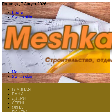
Пятница , 7 Август 2026
Войти
Switch skin
Меню
Switch skin
ГЛАВНАЯ
БАНИ
ДВЕРИ
СТЕНЫ
ОКНА