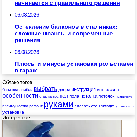
начинается с правильного решения
06.08.2026
Остекление балконов в сталинках:
сложные нюансы и современные
решения
06.08.2026
Плюсы и минусы установки рольставен
в гараж
Облако тегов
выбрать
инструкция
бани
двери
окна
виды
выбор
монтаж
особенности
пол
пола
потолка
потолок
отделка
под
правильно
руками
стен
ремонт
сделать
преимущества
укладка
установить
установка
Интересное