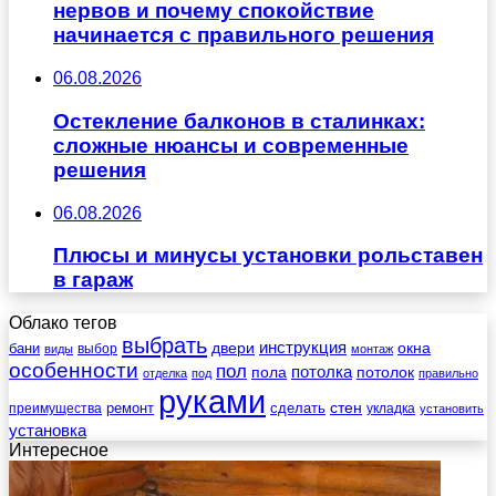
нервов и почему спокойствие
начинается с правильного решения
06.08.2026
Остекление балконов в сталинках:
сложные нюансы и современные
решения
06.08.2026
Плюсы и минусы установки рольставен
в гараж
Облако тегов
выбрать
инструкция
бани
двери
окна
виды
выбор
монтаж
особенности
пол
пола
потолка
потолок
отделка
под
правильно
руками
стен
ремонт
сделать
преимущества
укладка
установить
установка
Интересное