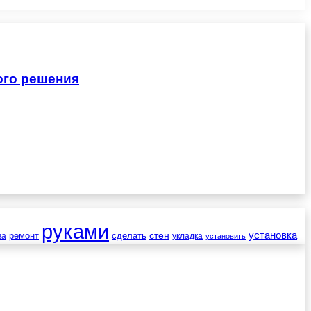
ого решения
руками
установка
стен
ремонт
сделать
ва
укладка
установить