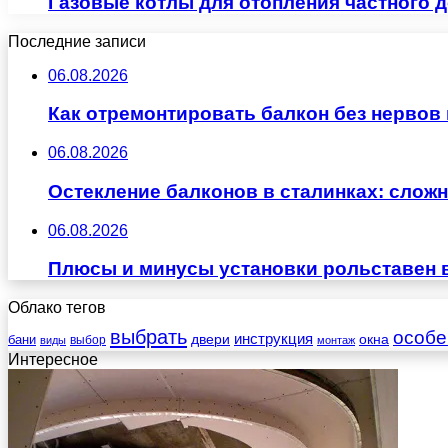
Газовые котлы для отопления частного 
Последние записи
06.08.2026
Как отремонтировать балкон без нервов
06.08.2026
Остекление балконов в сталинках: сло
06.08.2026
Плюсы и минусы установки рольставен 
Облако тегов
выбрать
особе
инструкция
бани
двери
окна
виды
выбор
монтаж
Интересное