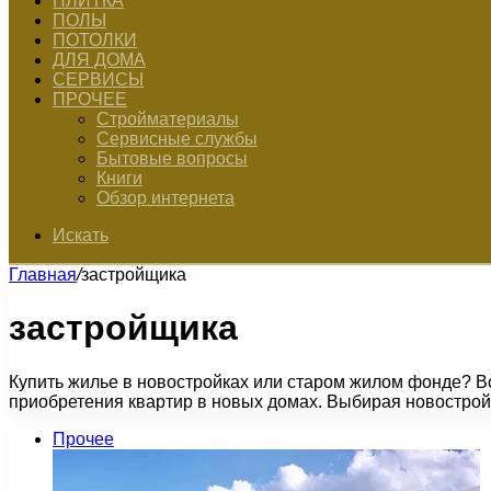
ПЛИТКА
ПОЛЫ
ПОТОЛКИ
ДЛЯ ДОМА
СЕРВИСЫ
ПРОЧЕЕ
Стройматериалы
Сервисные службы
Бытовые вопросы
Книги
Обзор интернета
Искать
Главная
/
застройщика
застройщика
Купить жилье в новостройках или старом жилом фонде? Во
приобретения квартир в новых домах. Выбирая новострой
Прочее