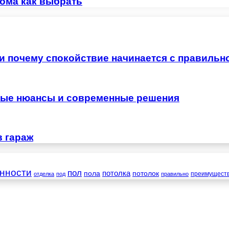
дома как выбрать
 и почему спокойствие начинается с правильн
жные нюансы и современные решения
в гараж
нности
пол
пола
потолка
потолок
преимущест
отделка
под
правильно