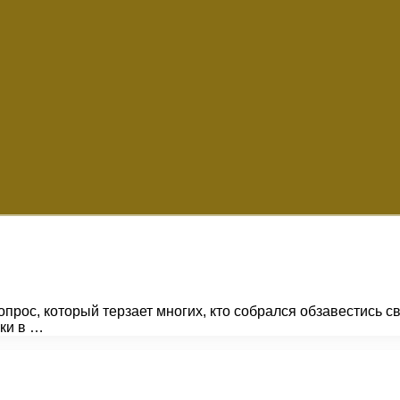
прос, который терзает многих, кто собрался обзавестись с
ки в …