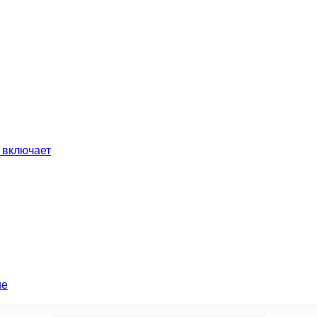
 включает
ие