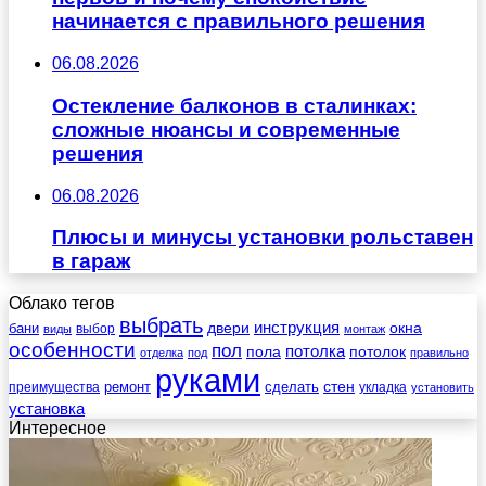
начинается с правильного решения
06.08.2026
Остекление балконов в сталинках:
сложные нюансы и современные
решения
06.08.2026
Плюсы и минусы установки рольставен
в гараж
Облако тегов
выбрать
инструкция
бани
двери
окна
виды
выбор
монтаж
особенности
пол
пола
потолка
потолок
отделка
под
правильно
руками
стен
ремонт
сделать
преимущества
укладка
установить
установка
Интересное