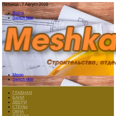
Пятница , 7 Август 2026
Войти
Switch skin
Меню
Switch skin
ГЛАВНАЯ
БАНИ
ДВЕРИ
СТЕНЫ
ОКНА