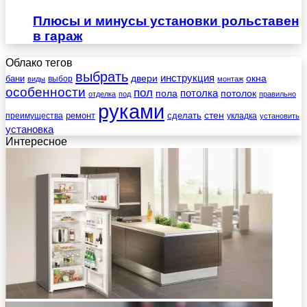
Плюсы и минусы установки рольставен
в гараж
Облако тегов
выбрать
инструкция
бани
двери
окна
виды
выбор
монтаж
особенности
пол
пола
потолка
потолок
отделка
под
правильно
руками
стен
ремонт
сделать
преимущества
укладка
установить
установка
Интересное