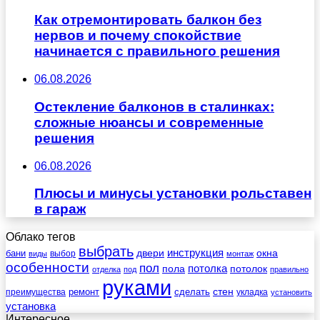
Как отремонтировать балкон без
нервов и почему спокойствие
начинается с правильного решения
06.08.2026
Остекление балконов в сталинках:
сложные нюансы и современные
решения
06.08.2026
Плюсы и минусы установки рольставен
в гараж
Облако тегов
выбрать
инструкция
бани
двери
окна
виды
выбор
монтаж
особенности
пол
пола
потолка
потолок
отделка
под
правильно
руками
стен
ремонт
сделать
преимущества
укладка
установить
установка
Интересное