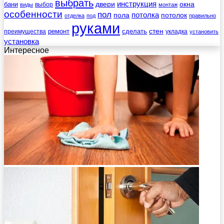
выбрать
инструкция
бани
двери
окна
виды
выбор
монтаж
особенности
пол
пола
потолка
потолок
отделка
под
правильно
руками
стен
ремонт
сделать
преимущества
укладка
установить
установка
Интересное