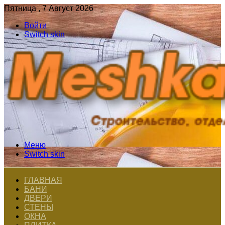
Пятница , 7 Август 2026
Войти
Switch skin
Меню
Switch skin
ГЛАВНАЯ
БАНИ
ДВЕРИ
СТЕНЫ
ОКНА