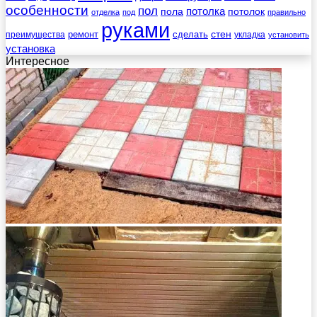
особенности
пол
пола
потолка
потолок
отделка
под
правильно
руками
стен
ремонт
сделать
преимущества
укладка
установить
установка
Интересное