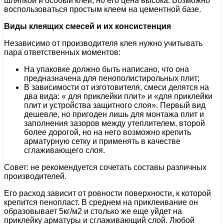
шляпкой и особый клей, но его цена высока. Возможно
воспользоваться простым клеем на цементной базе.
Виды клеящих смесей и их консистенция
Независимо от производителя клея нужно учитывать
пара ответственных моментов:
На упаковке должно быть написано, что она
предназначена для пенополистирольных плит;
В зависимости от изготовителя, смеси делятся на
два вида: « для приклейки плит» и «для приклейки
плит и устройства защитного слоя». Первый вид
дешевле, но пригоден лишь для монтажа плит и
заполнения зазоров между утеплителем, второй
более дорогой, но на него возможно крепить
арматурную сетку и применять в качестве
сглаживающего слоя.
Совет: не рекомендуется сочетать составы различных
производителей.
Его расход зависит от ровности поверхности, к которой
крепится пенопласт. В среднем на приклеивание он
образовывает 5кг/м2 и столько же еще уйдет на
приклейку арматуры и сглаживающий слой. Любой