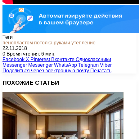
Теги
пенопластом
потолка
руками
утепление
22.11.2018
0
Время чтения: 6 мин.
Facebook
X
Pinterest
Вконтакте
Одноклассники
Messenger
Messenger
WhatsApp
Telegram
Viber
Поделиться через электронную почту
Печатать
ПОХОЖИЕ СТАТЬИ