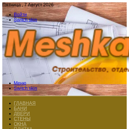
Пятница , 7 Август 2026
Войти
Switch skin
Меню
Switch skin
ГЛАВНАЯ
БАНИ
ДВЕРИ
СТЕНЫ
ОКНА