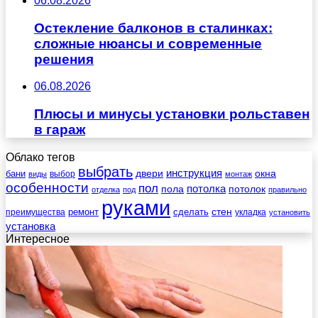
06.08.2026
Остекление балконов в сталинках:
сложные нюансы и современные
решения
06.08.2026
Плюсы и минусы установки рольставен
в гараж
Облако тегов
выбрать
инструкция
бани
двери
окна
виды
выбор
монтаж
особенности
пол
пола
потолка
потолок
отделка
под
правильно
руками
стен
ремонт
сделать
преимущества
укладка
установить
установка
Интересное