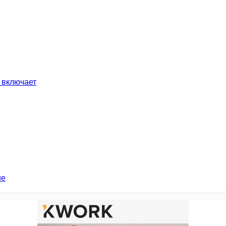
 включает
ие