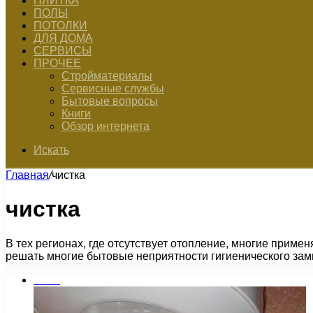
ПЛИТКА
ПОЛЫ
ПОТОЛКИ
ДЛЯ ДОМА
СЕРВИСЫ
ПРОЧЕЕ
Стройматериалы
Сервисные службы
Бытовые вопросы
Книги
Обзор интернета
Искать
Главная
/
чистка
чистка
В тех регионах, где отсутствует отопление, многие прим
решать многие бытовые неприятности гигиенического за
Бани