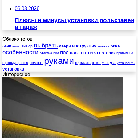
06.08.2026
Плюсы и минусы установки рольставен
в гараж
Облако тегов
выбрать
инструкция
бани
двери
окна
виды
выбор
монтаж
особенности
пол
пола
потолка
потолок
отделка
под
правильно
руками
стен
ремонт
сделать
преимущества
укладка
установить
установка
Интересное