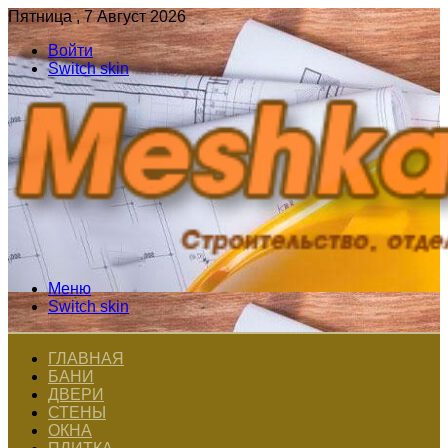
Пятница , 7 Август 2026
Войти
Switch skin
Меню
Switch skin
ГЛАВНАЯ
БАНИ
ДВЕРИ
СТЕНЫ
ОКНА