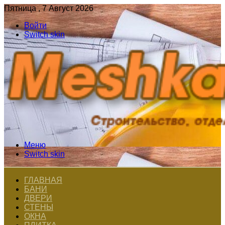
Пятница , 7 Август 2026
Войти
Switch skin
Меню
Switch skin
ГЛАВНАЯ
БАНИ
ДВЕРИ
СТЕНЫ
ОКНА