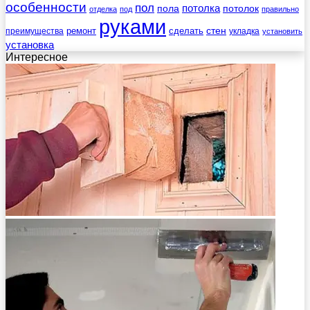
особенности
пол
пола
потолка
потолок
отделка
под
правильно
руками
стен
ремонт
сделать
преимущества
укладка
установить
установка
Интересное