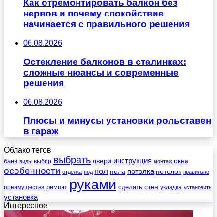
Как отремонтировать балкон без
нервов и почему спокойствие
начинается с правильного решения
06.08.2026
Остекление балконов в сталинках:
сложные нюансы и современные
решения
06.08.2026
Плюсы и минусы установки рольставен
в гараж
Облако тегов
выбрать
инструкция
бани
двери
окна
виды
выбор
монтаж
особенности
пол
пола
потолка
потолок
отделка
под
правильно
руками
стен
ремонт
сделать
преимущества
укладка
установить
установка
Интересное