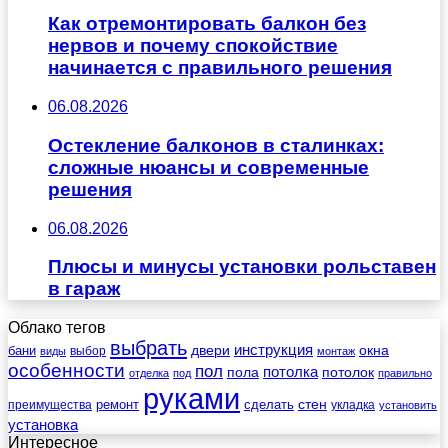
Как отремонтировать балкон без
нервов и почему спокойствие
начинается с правильного решения
06.08.2026
Остекление балконов в сталинках:
сложные нюансы и современные
решения
06.08.2026
Плюсы и минусы установки рольставен
в гараж
Облако тегов
выбрать
инструкция
бани
двери
окна
виды
выбор
монтаж
особенности
пол
пола
потолка
потолок
отделка
под
правильно
руками
стен
ремонт
сделать
преимущества
укладка
установить
установка
Интересное