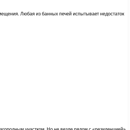
омещения. Любая из банных печей испытывает недостаток
загородным участком. Но не везде рядом с «резиденцией»