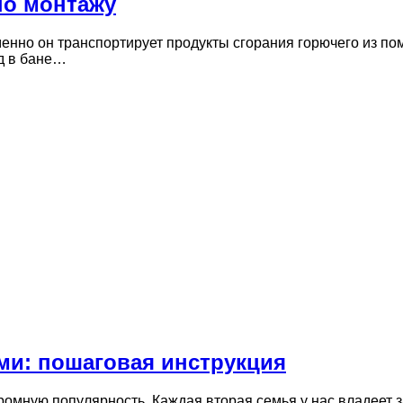
по монтажу
менно он транспортирует продукты сгорания горючего из п
од в бане…
ми: пошаговая инструкция
ромную популярность. Каждая вторая семья у нас владеет 