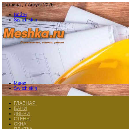
Пятница , 7 Август 2026
Войти
Switch skin
Меню
Switch skin
ГЛАВНАЯ
БАНИ
ДВЕРИ
СТЕНЫ
ОКНА