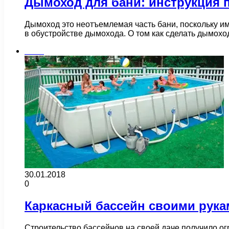
Дымоход для бани: инструкция 
Дымоход это неотъемлемая часть бани, поскольку и
в обустройстве дымохода. О том как сделать дымох
Бани
30.01.2018
0
Каркасный бассейн своими рука
Строительство бассейнов на своей даче получило ог