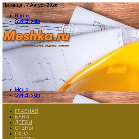
Пятница , 7 Август 2026
Войти
Switch skin
Меню
Switch skin
ГЛАВНАЯ
БАНИ
ДВЕРИ
СТЕНЫ
ОКНА